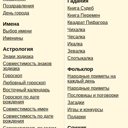
Гадания
Поздравления
Книга Судеб
День города
Книга Перемен
Квадрат Пифагора
Имена
Чихалка
Выбор имени
Чесалка
Именины
Икалка
Астрология
Зевалка
Знаки зодиака
Спотыкалка
Совместимость знаков
зодиака
Фольклор
Гороскоп
Народные приметы на
каждый день
Любовный гороскоп
Народные приметы
Восточный календарь
Пословицы и поговорки
Гороскоп по дате
рождения
Загадки
Совместимость имен
Игры и конкурсы
Совместимость по дате
Подарки
рождения
Сонник