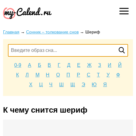
Главная
→
Сонник – толкование снов
→
Шериф
0-9
А
Б
В
Г
Д
Е
Ж
З
И
Й
К
Л
М
Н
О
П
Р
С
Т
У
Ф
Х
Ц
Ч
Ш
Щ
Э
Ю
Я
К чему снится шериф