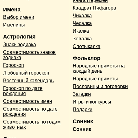
Книга Перемен
Квадрат Пифагора
Имена
Чихалка
Выбор имени
Чесалка
Именины
Икалка
Астрология
Зевалка
Знаки зодиака
Спотыкалка
Совместимость знаков
зодиака
Фольклор
Гороскоп
Народные приметы на
каждый день
Любовный гороскоп
Народные приметы
Восточный календарь
Пословицы и поговорки
Гороскоп по дате
рождения
Загадки
Совместимость имен
Игры и конкурсы
Совместимость по дате
Подарки
рождения
Сонник
Совместимость по годам
животных
Сонник