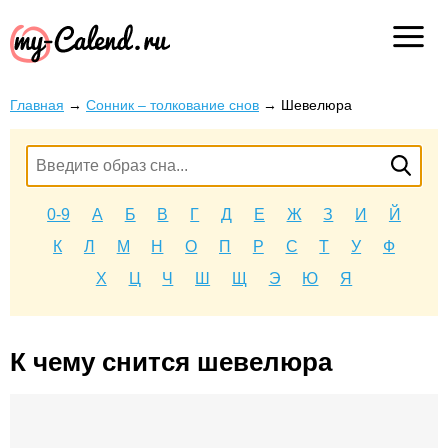
Главная
→
Сонник – толкование снов
→
Шевелюра
0-9
А
Б
В
Г
Д
Е
Ж
З
И
Й
К
Л
М
Н
О
П
Р
С
Т
У
Ф
Х
Ц
Ч
Ш
Щ
Э
Ю
Я
К чему снится шевелюра