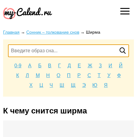
Главная
→
Сонник – толкование снов
→
Ширма
0-9
А
Б
В
Г
Д
Е
Ж
З
И
Й
К
Л
М
Н
О
П
Р
С
Т
У
Ф
Х
Ц
Ч
Ш
Щ
Э
Ю
Я
К чему снится ширма