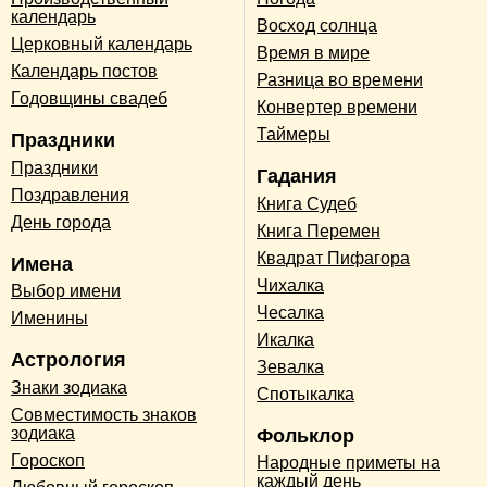
календарь
Восход солнца
Церковный календарь
Время в мире
Календарь постов
Разница во времени
Годовщины свадеб
Конвертер времени
Таймеры
Праздники
Праздники
Гадания
Поздравления
Книга Судеб
День города
Книга Перемен
Квадрат Пифагора
Имена
Чихалка
Выбор имени
Чесалка
Именины
Икалка
Астрология
Зевалка
Знаки зодиака
Спотыкалка
Совместимость знаков
зодиака
Фольклор
Гороскоп
Народные приметы на
каждый день