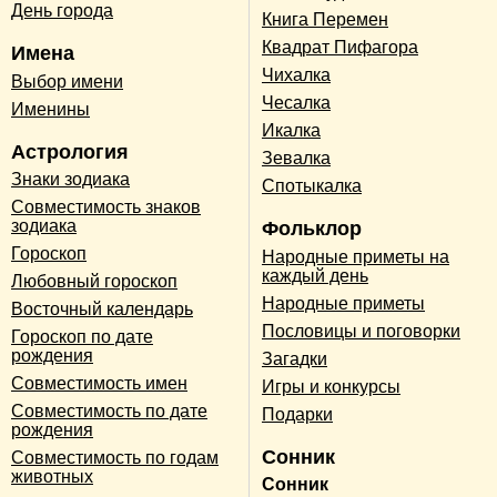
День города
Книга Перемен
Квадрат Пифагора
Имена
Чихалка
Выбор имени
Чесалка
Именины
Икалка
Астрология
Зевалка
Знаки зодиака
Спотыкалка
Совместимость знаков
зодиака
Фольклор
Гороскоп
Народные приметы на
каждый день
Любовный гороскоп
Народные приметы
Восточный календарь
Пословицы и поговорки
Гороскоп по дате
рождения
Загадки
Совместимость имен
Игры и конкурсы
Совместимость по дате
Подарки
рождения
Сонник
Совместимость по годам
животных
Сонник