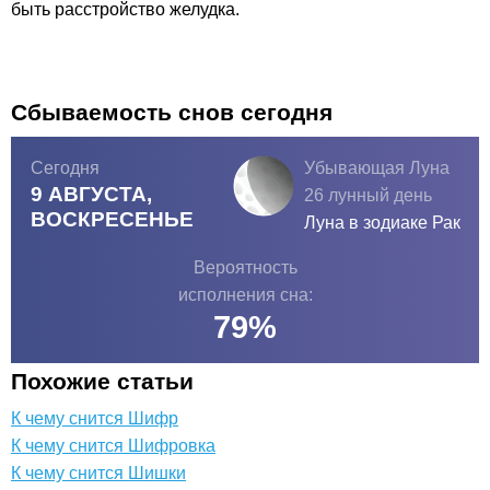
быть расстройство желудка.
Сбываемость снов сегодня
Сегодня
Убывающая Луна
9 АВГУСТА,
26 лунный день
ВОСКРЕСЕНЬЕ
Луна в зодиаке
Рак
Вероятность
исполнения сна:
79
%
Похожие статьи
К чему снится Шифр
К чему снится Шифровка
К чему снится Шишки