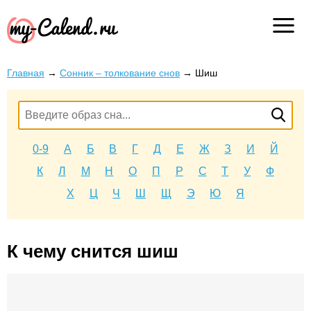
Главная
→
Сонник – толкование снов
→
Шиш
0-9
А
Б
В
Г
Д
Е
Ж
З
И
Й
К
Л
М
Н
О
П
Р
С
Т
У
Ф
Х
Ц
Ч
Ш
Щ
Э
Ю
Я
К чему снится шиш