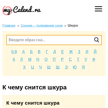
Главная
→
Сонник – толкование снов
→
Шкура
0-9
А
Б
В
Г
Д
Е
Ж
З
И
Й
К
Л
М
Н
О
П
Р
С
Т
У
Ф
Х
Ц
Ч
Ш
Щ
Э
Ю
Я
К чему снится шкура
К чему снится шкура