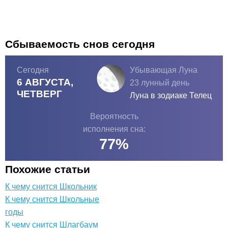
Сбываемость снов сегодня
Сегодня
Убывающая Луна
6 АВГУСТА,
23 лунный день
ЧЕТВЕРГ
Луна в зодиаке
Телец
Вероятность
исполнения сна:
77
%
Похожие статьи
К чему снится Школьник
К чему снится Школьные
годы
К чему снится Шлагбаум