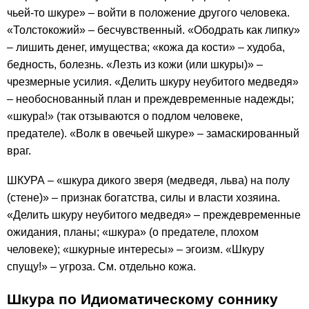
чьей-то шкуре» – войти в положение другого человека.
«Толстокожий» – бесчувственный. «Ободрать как липку»
– лишить денег, имущества; «кожа да кости» – худоба,
бедность, болезнь. «Лезть из кожи (или шкуры)» –
чрезмерные усилия. «Делить шкуру неубитого медведя»
– необоснованный план и преждевременные надежды;
«шкура!» (так отзываются о подлом человеке,
предателе). «Волк в овечьей шкуре» – замаскированный
враг.
ШКУРА – «шкура дикого зверя (медведя, льва) на полу
(стене)» – признак богатства, силы и власти хозяина.
«Делить шкуру неубитого медведя» – преждевременные
ожидания, планы; «шкура» (о предателе, плохом
человеке); «шкурные интересы» – эгоизм. «Шкуру
спущу!» – угроза. См. отдельно кожа.
Шкура по Идиоматическому соннику