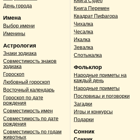
Книга Судеб
День города
Книга Перемен
Квадрат Пифагора
Имена
Чихалка
Выбор имени
Чесалка
Именины
Икалка
Астрология
Зевалка
Знаки зодиака
Спотыкалка
Совместимость знаков
зодиака
Фольклор
Гороскоп
Народные приметы на
каждый день
Любовный гороскоп
Народные приметы
Восточный календарь
Пословицы и поговорки
Гороскоп по дате
рождения
Загадки
Совместимость имен
Игры и конкурсы
Совместимость по дате
Подарки
рождения
Сонник
Совместимость по годам
животных
Сонник