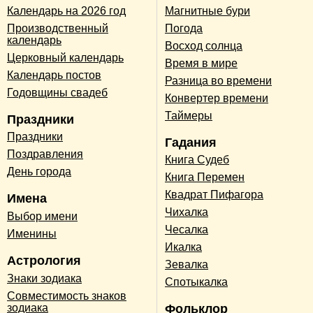
Календарь на 2026 год
Магнитные бури
Производственный
Погода
календарь
Восход солнца
Церковный календарь
Время в мире
Календарь постов
Разница во времени
Годовщины свадеб
Конвертер времени
Таймеры
Праздники
Праздники
Гадания
Поздравления
Книга Судеб
День города
Книга Перемен
Квадрат Пифагора
Имена
Чихалка
Выбор имени
Чесалка
Именины
Икалка
Астрология
Зевалка
Знаки зодиака
Спотыкалка
Совместимость знаков
зодиака
Фольклор