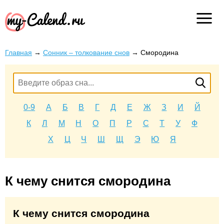
Главная
→
Сонник – толкование снов
→
Смородина
0-9
А
Б
В
Г
Д
Е
Ж
З
И
Й
К
Л
М
Н
О
П
Р
С
Т
У
Ф
Х
Ц
Ч
Ш
Щ
Э
Ю
Я
К чему снится смородина
К чему снится смородина