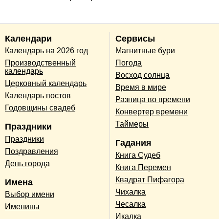
Календари
Сервисы
Календарь на 2026 год
Магнитные бури
Производственный
Погода
календарь
Восход солнца
Церковный календарь
Время в мире
Календарь постов
Разница во времени
Годовщины свадеб
Конвертер времени
Таймеры
Праздники
Праздники
Гадания
Поздравления
Книга Судеб
День города
Книга Перемен
Квадрат Пифагора
Имена
Чихалка
Выбор имени
Чесалка
Именины
Икалка