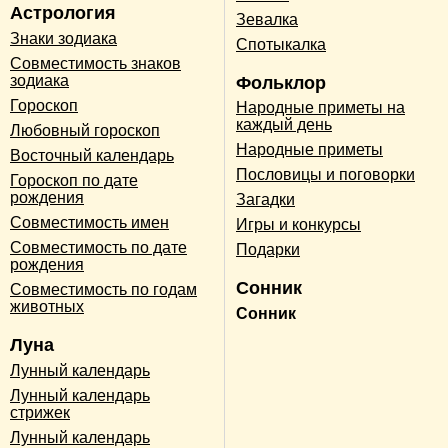
Астрология
Зевалка
Знаки зодиака
Спотыкалка
Совместимость знаков
зодиака
Фольклор
Гороскоп
Народные приметы на
каждый день
Любовный гороскоп
Народные приметы
Восточный календарь
Пословицы и поговорки
Гороскоп по дате
рождения
Загадки
Совместимость имен
Игры и конкурсы
Совместимость по дате
Подарки
рождения
Сонник
Совместимость по годам
животных
Сонник
Луна
Лунный календарь
Лунный календарь
стрижек
Лунный календарь