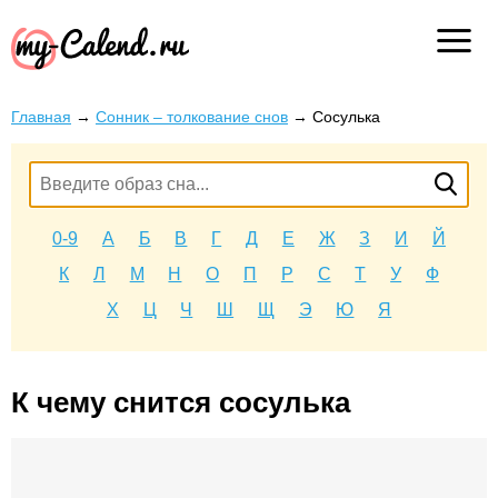
Главная
→
Сонник – толкование снов
→
Сосулька
0-9
А
Б
В
Г
Д
Е
Ж
З
И
Й
К
Л
М
Н
О
П
Р
С
Т
У
Ф
Х
Ц
Ч
Ш
Щ
Э
Ю
Я
К чему снится сосулька