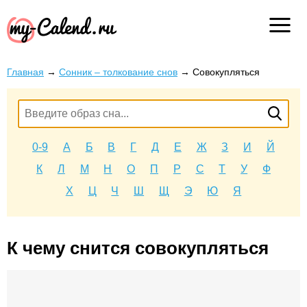
Главная
→
Сонник – толкование снов
→
Совокупляться
0-9
А
Б
В
Г
Д
Е
Ж
З
И
Й
К
Л
М
Н
О
П
Р
С
Т
У
Ф
Х
Ц
Ч
Ш
Щ
Э
Ю
Я
К чему снится совокупляться