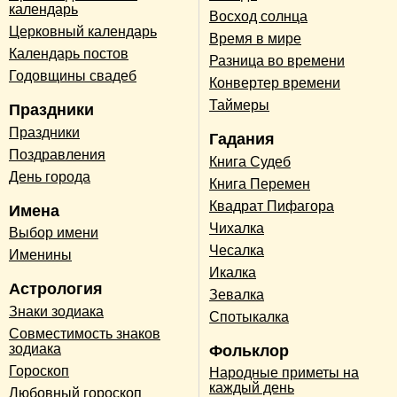
календарь
Восход солнца
Церковный календарь
Время в мире
Календарь постов
Разница во времени
Годовщины свадеб
Конвертер времени
Таймеры
Праздники
Праздники
Гадания
Поздравления
Книга Судеб
День города
Книга Перемен
Квадрат Пифагора
Имена
Чихалка
Выбор имени
Чесалка
Именины
Икалка
Астрология
Зевалка
Знаки зодиака
Спотыкалка
Совместимость знаков
зодиака
Фольклор
Гороскоп
Народные приметы на
каждый день
Любовный гороскоп