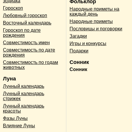
зодиака
Фольклор
Гороскоп
Народные приметы на
каждый день
Любовный гороскоп
Народные приметы
Восточный календарь
Пословицы и поговорки
Гороскоп по дате
рождения
Загадки
Совместимость имен
Игры и конкурсы
Совместимость по дате
Подарки
рождения
Сонник
Совместимость по годам
животных
Сонник
Луна
Лунный календарь
Лунный календарь
стрижек
Лунный календарь
красоты
Фазы Луны
Влияние Луны