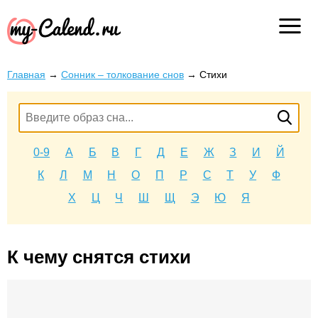
Главная
→
Сонник – толкование снов
→
Стихи
0-9
А
Б
В
Г
Д
Е
Ж
З
И
Й
К
Л
М
Н
О
П
Р
С
Т
У
Ф
Х
Ц
Ч
Ш
Щ
Э
Ю
Я
К чему снятся стихи