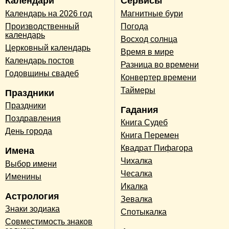
Календари
Сервисы
Календарь на 2026 год
Магнитные бури
Производственный
Погода
календарь
Восход солнца
Церковный календарь
Время в мире
Календарь постов
Разница во времени
Годовщины свадеб
Конвертер времени
Таймеры
Праздники
Праздники
Гадания
Поздравления
Книга Судеб
День города
Книга Перемен
Квадрат Пифагора
Имена
Чихалка
Выбор имени
Чесалка
Именины
Икалка
Астрология
Зевалка
Знаки зодиака
Спотыкалка
Совместимость знаков