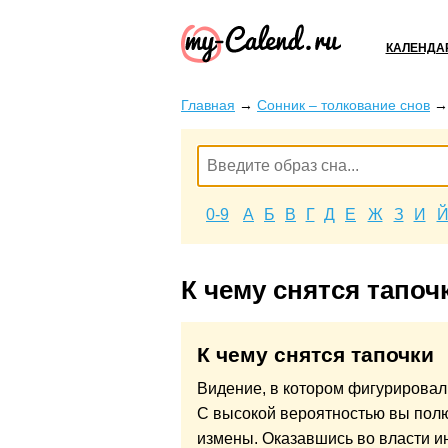
КАЛЕНДА
Главная
→
Сонник – толкование снов
0-9
А
Б
В
Г
Д
Е
Ж
З
И
К чему снятся тапоч
К чему снятся тапочки
Видение, в котором фигурировал
С высокой вероятностью вы полю
измены. Оказавшись во власти и