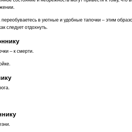
ожении.
а переобуваетесь в уютные и удобные тапочки – этим образ
ак следует отдохнуть.
оннику
чки – к смерти.
ойке.
нику
рога.
ннику
езни.