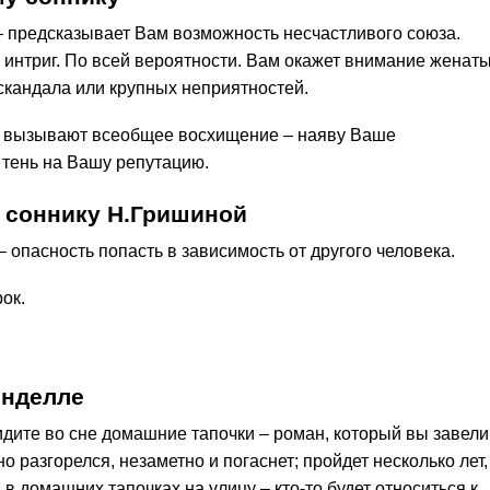
 – предсказывает Вам возможность несчастливого союза.
 интриг. По всей вероятности. Вам окажет внимание женат
 скандала или крупных неприятностей.
ки вызывают всеобщее восхищение – наяву Ваше
тень на Вашу репутацию.
 соннику Н.Гришиной
 опасность попасть в зависимость от другого человека.
ок.
инделле
дите во сне домашние тапочки – роман, который вы завели
но разгорелся, незаметно и погаснет; пройдет несколько лет,
в домашних тапочках на улицу – кто-то будет относиться к