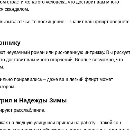
том страсти женатого человека, что доставит вам много
ся скандалом.
и вызывают чье-то восхищение – значит ваш флирт обернетс
оннику
ают неудачный роман или рискованную интрижку. Вы рискуе
то доставит вам много огорчений. Вполне возможно, что
м.
 сильно понравились – даже ваш легкий флирт может
озором.
трия и Надежды Зимы
ируют расслабление.
ках на людную улицу или пришли на работу – такой сон
нное состояние и небрежность могут привести к тому, что 