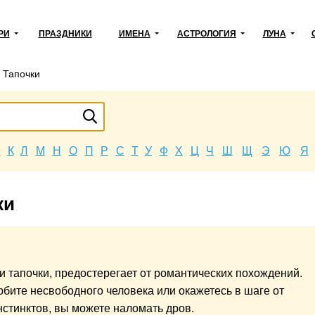
РИ
ПРАЗДНИКИ
ИМЕНА
АСТРОЛОГИЯ
ЛУНА
→
Тапочки
Й
К
Л
М
Н
О
П
Р
С
Т
У
Ф
Х
Ц
Ч
Ш
Щ
Э
Ю
Я
ки
и тапочки, предостерегает от романтических похождений.
бите несвободного человека или окажетесь в шаге от
нстинктов, вы можете наломать дров.