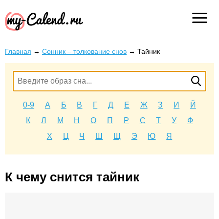
Главная
→
Сонник – толкование снов
→
Тайник
0-9
А
Б
В
Г
Д
Е
Ж
З
И
Й
К
Л
М
Н
О
П
Р
С
Т
У
Ф
Х
Ц
Ч
Ш
Щ
Э
Ю
Я
К чему снится тайник