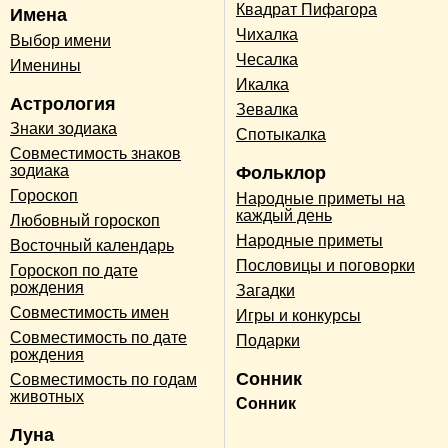
Квадрат Пифагора
Имена
Чихалка
Выбор имени
Чесалка
Именины
Икалка
Астрология
Зевалка
Знаки зодиака
Спотыкалка
Совместимость знаков
зодиака
Фольклор
Гороскоп
Народные приметы на
каждый день
Любовный гороскоп
Народные приметы
Восточный календарь
Пословицы и поговорки
Гороскоп по дате
рождения
Загадки
Совместимость имен
Игры и конкурсы
Совместимость по дате
Подарки
рождения
Сонник
Совместимость по годам
животных
Сонник
Луна