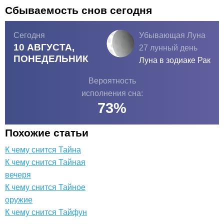
Сбываемость снов сегодня
Сегодня
Убывающая Луна
10 АВГУСТА,
27 лунный день
ПОНЕДЕЛЬНИК
Луна в зодиаке
Рак
Вероятность
исполнения сна:
73
%
Похожие статьи
К чему снится Тайна
К чему снится Тайная
вечеря
К чему снится Тайное
оружие
К чему снится Тайфун