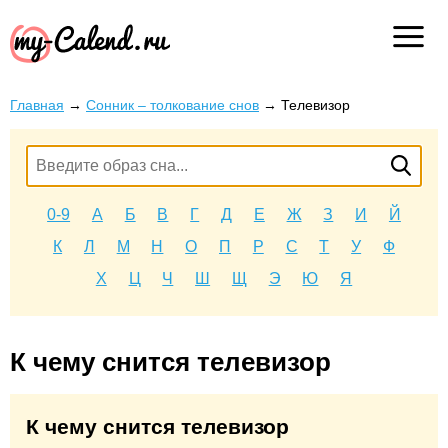
Главная
→
Сонник – толкование снов
→
Телевизор
0-9
А
Б
В
Г
Д
Е
Ж
З
И
Й
К
Л
М
Н
О
П
Р
С
Т
У
Ф
Х
Ц
Ч
Ш
Щ
Э
Ю
Я
К чему снится телевизор
К чему снится телевизор