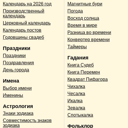
Календарь на 2026 год
Магнитные бури
Производственный
Погода
календарь
Восход солнца
Церковный календарь
Время в мире
Календарь постов
Разница во времени
Годовщины свадеб
Конвертер времени
Таймеры
Праздники
Праздники
Гадания
Поздравления
Книга Судеб
День города
Книга Перемен
Квадрат Пифагора
Имена
Чихалка
Выбор имени
Чесалка
Именины
Икалка
Астрология
Зевалка
Знаки зодиака
Спотыкалка
Совместимость знаков
зодиака
Фольклор