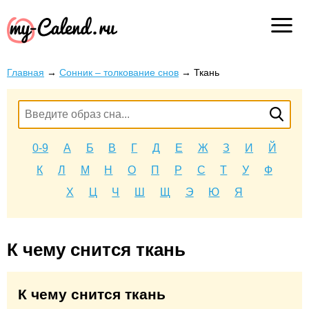
Главная
→
Сонник – толкование снов
→
Ткань
0-9
А
Б
В
Г
Д
Е
Ж
З
И
Й
К
Л
М
Н
О
П
Р
С
Т
У
Ф
Х
Ц
Ч
Ш
Щ
Э
Ю
Я
К чему снится ткань
К чему снится ткань