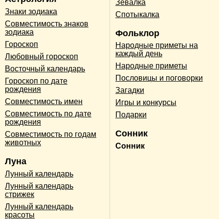
Зевалка
Знаки зодиака
Спотыкалка
Совместимость знаков
зодиака
Фольклор
Гороскоп
Народные приметы на
каждый день
Любовный гороскоп
Народные приметы
Восточный календарь
Пословицы и поговорки
Гороскоп по дате
рождения
Загадки
Совместимость имен
Игры и конкурсы
Совместимость по дате
Подарки
рождения
Сонник
Совместимость по годам
животных
Сонник
Луна
Лунный календарь
Лунный календарь
стрижек
Лунный календарь
красоты