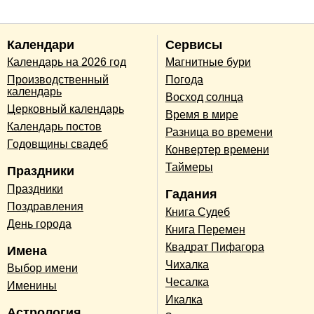
Календари
Сервисы
Календарь на 2026 год
Магнитные бури
Производственный
Погода
календарь
Восход солнца
Церковный календарь
Время в мире
Календарь постов
Разница во времени
Годовщины свадеб
Конвертер времени
Таймеры
Праздники
Праздники
Гадания
Поздравления
Книга Судеб
День города
Книга Перемен
Квадрат Пифагора
Имена
Чихалка
Выбор имени
Чесалка
Именины
Икалка
Астрология