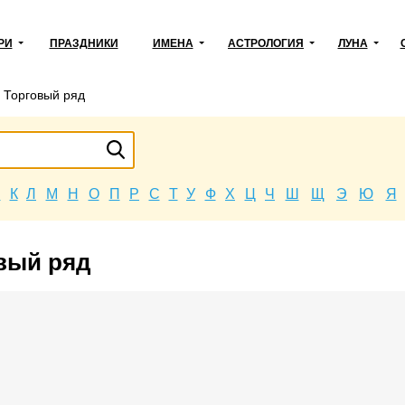
РИ
ПРАЗДНИКИ
ИМЕНА
АСТРОЛОГИЯ
ЛУНА
→
Торговый ряд
Й
К
Л
М
Н
О
П
Р
С
Т
У
Ф
Х
Ц
Ч
Ш
Щ
Э
Ю
Я
овый ряд