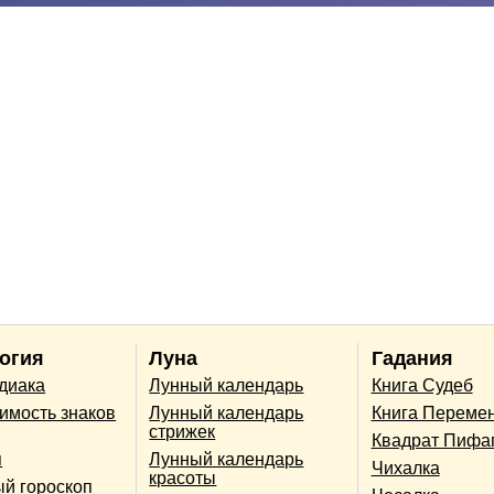
огия
Луна
Гадания
одиака
Лунный календарь
Книга Судеб
имость знаков
Лунный календарь
Книга Переме
стрижек
Квадрат Пифа
п
Лунный календарь
Чихалка
красоты
й гороскоп