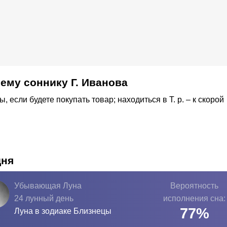
ему соннику Г. Иванова
если будете покупать товар; находиться в Т. р. – к скорой
дня
Убывающая Луна
Вероятность
24 лунный день
исполнения сна:
77
%
Луна в зодиаке
Близнецы