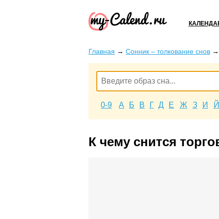
КАЛЕНДА
Главная
→
Сонник – толкование снов
0-9
А
Б
В
Г
Д
Е
Ж
З
И
К чему снится торг