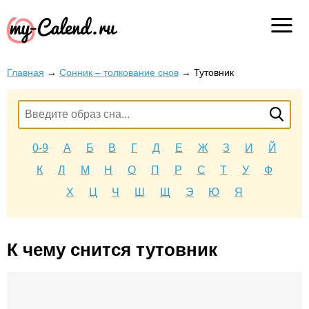
Главная
→
Сонник – толкование снов
→
Тутовник
0-9
А
Б
В
Г
Д
Е
Ж
З
И
Й
К
Л
М
Н
О
П
Р
С
Т
У
Ф
Х
Ц
Ч
Ш
Щ
Э
Ю
Я
К чему снится тутовник