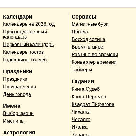
Календари
Сервисы
Календарь на 2026 год
Магнитные бури
Производственный
Погода
календарь
Восход солнца
Церковный календарь
Время в мире
Календарь постов
Разница во времени
Годовщины свадеб
Конвертер времени
Таймеры
Праздники
Праздники
Гадания
Поздравления
Книга Судеб
День города
Книга Перемен
Квадрат Пифагора
Имена
Чихалка
Выбор имени
Чесалка
Именины
Икалка
Астрология
Зевалка