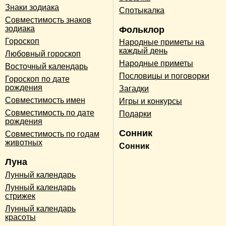
Знаки зодиака
Спотыкалка
Совместимость знаков
зодиака
Фольклор
Гороскоп
Народные приметы на
каждый день
Любовный гороскоп
Народные приметы
Восточный календарь
Пословицы и поговорки
Гороскоп по дате
рождения
Загадки
Совместимость имен
Игры и конкурсы
Совместимость по дате
Подарки
рождения
Сонник
Совместимость по годам
животных
Сонник
Луна
Лунный календарь
Лунный календарь
стрижек
Лунный календарь
красоты