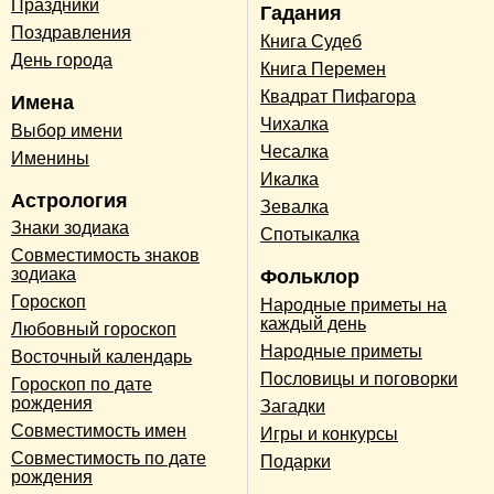
Праздники
Гадания
Поздравления
Книга Судеб
День города
Книга Перемен
Квадрат Пифагора
Имена
Чихалка
Выбор имени
Чесалка
Именины
Икалка
Астрология
Зевалка
Знаки зодиака
Спотыкалка
Совместимость знаков
зодиака
Фольклор
Гороскоп
Народные приметы на
каждый день
Любовный гороскоп
Народные приметы
Восточный календарь
Пословицы и поговорки
Гороскоп по дате
рождения
Загадки
Совместимость имен
Игры и конкурсы
Совместимость по дате
Подарки
рождения