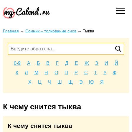
Главная
→
Сонник – толкование снов
→
Тыква
0-9
А
Б
В
Г
Д
Е
Ж
З
И
Й
К
Л
М
Н
О
П
Р
С
Т
У
Ф
Х
Ц
Ч
Ш
Щ
Э
Ю
Я
К чему снится тыква
К чему снится тыква