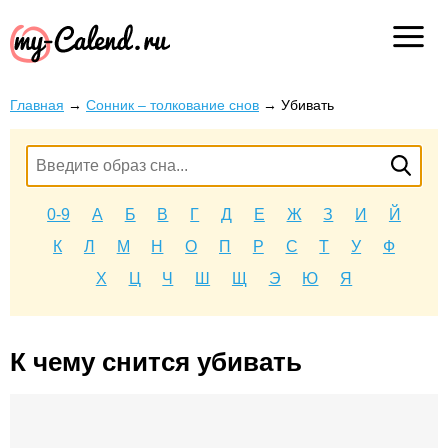
Главная
→
Сонник – толкование снов
→
Убивать
0-9
А
Б
В
Г
Д
Е
Ж
З
И
Й
К
Л
М
Н
О
П
Р
С
Т
У
Ф
Х
Ц
Ч
Ш
Щ
Э
Ю
Я
К чему снится убивать