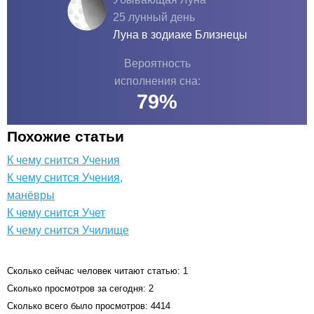
25 лунный день
Луна в зодиаке
Близнецы
Вероятность
исполнения сна:
79
%
Похожие статьи
К чему снится Учения
К чему снится Учения,
манёвры
К чему снится Учет
К чему снится Училище
Сколько сейчас человек читают статью: 1
Сколько просмотров за сегодня: 2
Сколько всего было просмотров: 4414