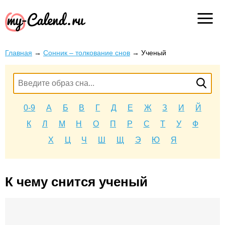
Главная
→
Сонник – толкование снов
→
Ученый
0-9
А
Б
В
Г
Д
Е
Ж
З
И
Й
К
Л
М
Н
О
П
Р
С
Т
У
Ф
Х
Ц
Ч
Ш
Щ
Э
Ю
Я
К чему снится ученый