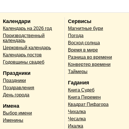
Календари
Сервисы
Календарь на 2026 год
Магнитные бури
Производственный
Погода
календарь
Восход солнца
Церковный календарь
Время в мире
Календарь постов
Разница во времени
Годовщины свадеб
Конвертер времени
Таймеры
Праздники
Праздники
Гадания
Поздравления
Книга Судеб
День города
Книга Перемен
Квадрат Пифагора
Имена
Чихалка
Выбор имени
Чесалка
Именины
Икалка