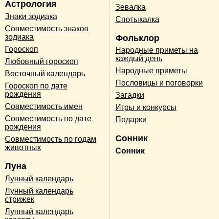
Астрология
Зевалка
Знаки зодиака
Спотыкалка
Совместимость знаков
зодиака
Фольклор
Гороскоп
Народные приметы на
каждый день
Любовный гороскоп
Народные приметы
Восточный календарь
Пословицы и поговорки
Гороскоп по дате
рождения
Загадки
Совместимость имен
Игры и конкурсы
Совместимость по дате
Подарки
рождения
Сонник
Совместимость по годам
животных
Сонник
Луна
Лунный календарь
Лунный календарь
стрижек
Лунный календарь