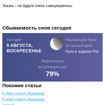
Указка – не будьте очень самоуверенны.
Сбываемость снов сегодня
Сегодня
Убывающая Луна
9 АВГУСТА,
26 лунный день
ВОСКРЕСЕНЬЕ
Луна в зодиаке
Рак
Вероятность
исполнения сна:
79
%
Похожие статьи
К чему снится Указатель
К чему снится Указатель