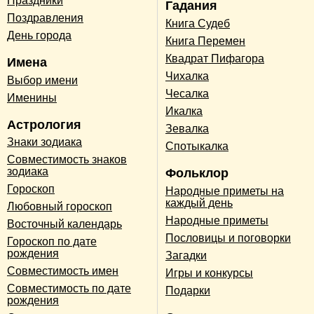
Праздники
Гадания
Поздравления
Книга Судеб
День города
Книга Перемен
Квадрат Пифагора
Имена
Чихалка
Выбор имени
Чесалка
Именины
Икалка
Астрология
Зевалка
Знаки зодиака
Спотыкалка
Совместимость знаков
зодиака
Фольклор
Гороскоп
Народные приметы на
каждый день
Любовный гороскоп
Народные приметы
Восточный календарь
Пословицы и поговорки
Гороскоп по дате
рождения
Загадки
Совместимость имен
Игры и конкурсы
Совместимость по дате
Подарки
рождения