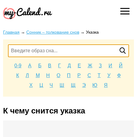
Главная
→
Сонник – толкование снов
→
Указка
0-9
А
Б
В
Г
Д
Е
Ж
З
И
Й
К
Л
М
Н
О
П
Р
С
Т
У
Ф
Х
Ц
Ч
Ш
Щ
Э
Ю
Я
К чему снится указка