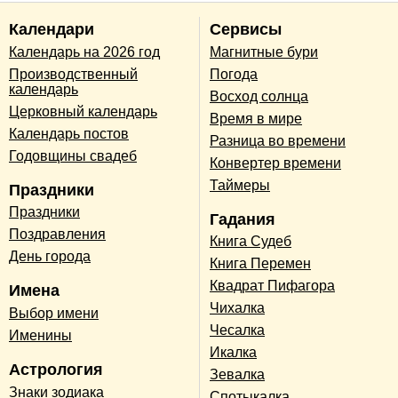
Календари
Сервисы
Календарь на 2026 год
Магнитные бури
Производственный
Погода
календарь
Восход солнца
Церковный календарь
Время в мире
Календарь постов
Разница во времени
Годовщины свадеб
Конвертер времени
Таймеры
Праздники
Праздники
Гадания
Поздравления
Книга Судеб
День города
Книга Перемен
Квадрат Пифагора
Имена
Чихалка
Выбор имени
Чесалка
Именины
Икалка
Астрология
Зевалка
Знаки зодиака
Спотыкалка