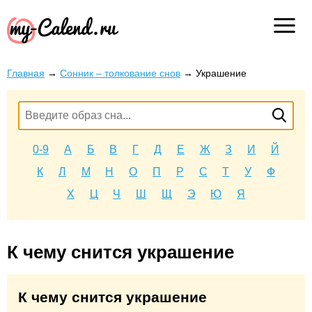
Главная
→
Сонник – толкование снов
→
Украшение
0-9
А
Б
В
Г
Д
Е
Ж
З
И
Й
К
Л
М
Н
О
П
Р
С
Т
У
Ф
Х
Ц
Ч
Ш
Щ
Э
Ю
Я
К чему снится украшение
К чему снится украшение