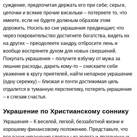
суждение, предпочитая держать его при себе; серьги,
цепочки и всякие прочие висюльки – потеряете то, что
имеете, если не будете должным образом этим
дорожить. Носить во сне украшения предвещает, что
через покровительство достигнете богатства, видеть их
на других – преодолеете хандру, отбросите лень и
вообще воспрянете духом для новых свершений.
Покупать украшения – получите взбучку от мужа за
лишние расходы, дарить кому-то – снискаете себе
уважение в кругу приятелей, найти непарное украшение
(одну сережку) – близкая и почти достижимая цель
отдалится в туманную перспективу, потерять украшение
– к слезам счастья.
Украшение по Христианскому соннику
Украшения – К веселой, легкой, беззаботной жизни и
хорошему финансовому положению. Представьте, что
все ваши украшения сделаны из золота и драгоценных