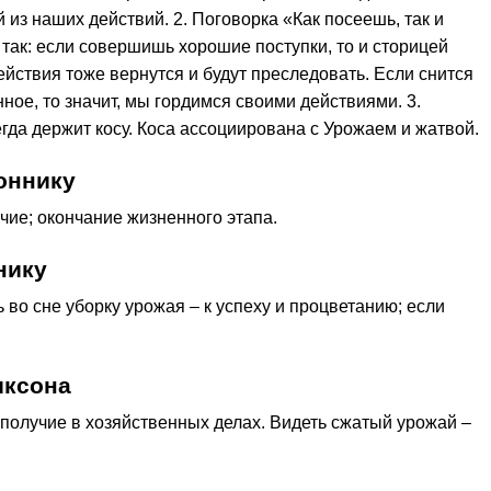
 из наших действий. 2. Поговорка «Как посеешь, так и
так: если совершишь хорошие поступки, то и сторицей
йствия тоже вернутся и будут преследовать. Если снится
ное, то значит, мы гордимся своими действиями. 3.
да держит косу. Коса ассоциирована с Урожаем и жатвой.
оннику
чие; окончание жизненного этапа.
нику
во сне уборку урожая – к успеху и процветанию; если
иксона
ополучие в хозяйственных делах. Видеть сжатый урожай –