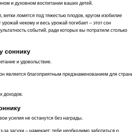
нном и духовном воспитании ваших детей.
л, ветки ломятся под тяжестью плодов, кругом изобилие
т урожай некому и весь урожай погибает – этот сон
ультатность событий, ради которых вы потратили столько
у соннику
етание и удовольствие.
он является благоприятным предзнаменованием для стран
х доходов.
оннику
ои усилия не останутся без награды.
з-за засухи – намекает: тебе необходимо заботиться о