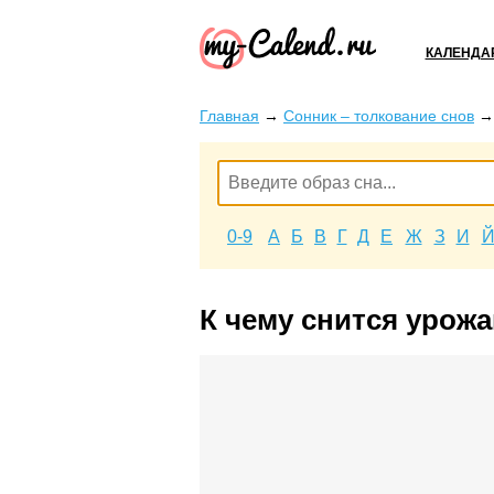
КАЛЕНДА
Главная
→
Сонник – толкование снов
0-9
А
Б
В
Г
Д
Е
Ж
З
И
К чему снится урожа