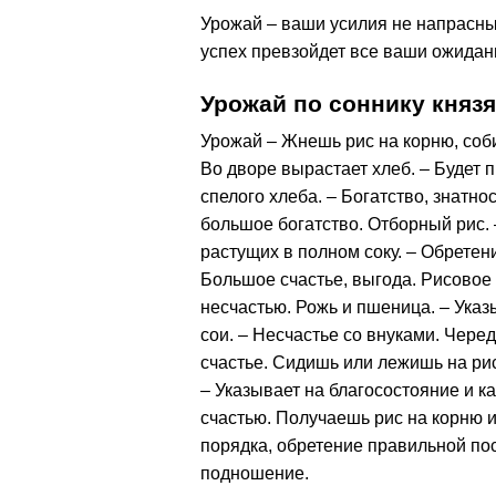
Урожай – ваши усилия не напрасны
успех превзойдет все ваши ожидан
Урожай по соннику князя
Урожай – Жнешь рис на корню, соб
Во дворе вырастает хлеб. – Будет 
спелого хлеба. – Богатство, знатн
большое богатство. Отборный рис. 
растущих в полном соку. – Обретени
Большое счастье, выгода. Рисовое з
несчастью. Рожь и пшеница. – Указ
сои. – Несчастье со внуками. Чер
счастье. Сидишь или лежишь на рис
– Указывает на благосостояние и к
счастью. Получаешь рис на корню 
порядка, обретение правильной по
подношение.