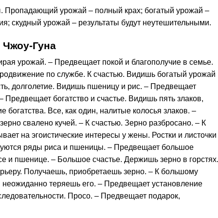
. Пропадающий урожай – полный крах; богатый урожай –
ия; скудный урожай – результаты будут неутешительными.
 Чжоу-Гуна
ирая урожай. – Предвещает покой и благополучие в семье.
продвижение по службе. К счастью. Видишь богатый урожай
ость, долголетие. Видишь пшеницу и рис. – Предвещает
– Предвещает богатство и счастье. Видишь пять злаков,
е богатства. Все, как один, налитые колосья злаков. –
ерно свалено кучей. – К счастью. Зерно разбросано. – К
ывает на эгоистические интересы у жены. Ростки и листочки
едуются ряды риса и пшеницы. – Предвещает большое
е и пшенице. – Большое счастье. Держишь зерно в горстях
арьеру. Получаешь, приобретаешь зерно. – К большому
и неожиданно теряешь его. – Предвещает установление
следовательности. Просо. – Предвещает подарок,