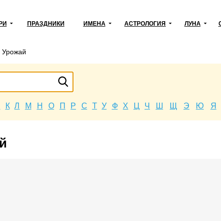
РИ
ПРАЗДНИКИ
ИМЕНА
АСТРОЛОГИЯ
ЛУНА
→
Урожай
Й
К
Л
М
Н
О
П
Р
С
Т
У
Ф
Х
Ц
Ч
Ш
Щ
Э
Ю
Я
й