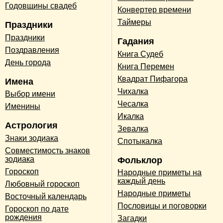
Годовщины свадеб
Конвертер времени
Таймеры
Праздники
Праздники
Гадания
Поздравления
Книга Судеб
День города
Книга Перемен
Квадрат Пифагора
Имена
Чихалка
Выбор имени
Чесалка
Именины
Икалка
Астрология
Зевалка
Знаки зодиака
Спотыкалка
Совместимость знаков
зодиака
Фольклор
Гороскоп
Народные приметы на
каждый день
Любовный гороскоп
Народные приметы
Восточный календарь
Пословицы и поговорки
Гороскоп по дате
рождения
Загадки