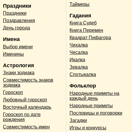
Таймеры
Праздники
Праздники
Гадания
Поздравления
Книга Судеб
День города
Книга Перемен
Квадрат Пифагора
Имена
Чихалка
Выбор имени
Чесалка
Именины
Икалка
Астрология
Зевалка
Знаки зодиака
Спотыкалка
Совместимость знаков
зодиака
Фольклор
Гороскоп
Народные приметы на
каждый день
Любовный гороскоп
Народные приметы
Восточный календарь
Пословицы и поговорки
Гороскоп по дате
рождения
Загадки
Совместимость имен
Игры и конкурсы