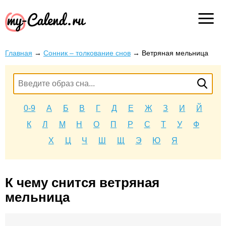
Главная
→
Сонник – толкование снов
→
Ветряная мельница
0-9
А
Б
В
Г
Д
Е
Ж
З
И
Й
К
Л
М
Н
О
П
Р
С
Т
У
Ф
Х
Ц
Ч
Ш
Щ
Э
Ю
Я
К чему снится ветряная
мельница