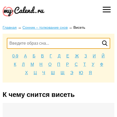
Главная
→
Сонник – толкование снов
→
Висеть
0-9
А
Б
В
Г
Д
Е
Ж
З
И
Й
К
Л
М
Н
О
П
Р
С
Т
У
Ф
Х
Ц
Ч
Ш
Щ
Э
Ю
Я
К чему снится висеть