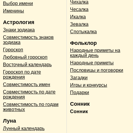
Чихалка
Выбор имени
Чесалка
Именины
Икалка
Астрология
Зевалка
Знаки зодиака
Спотыкалка
Совместимость знаков
зодиака
Фольклор
Гороскоп
Народные приметы на
каждый день
Любовный гороскоп
Народные приметы
Восточный календарь
Пословицы и поговорки
Гороскоп по дате
рождения
Загадки
Совместимость имен
Игры и конкурсы
Совместимость по дате
Подарки
рождения
Сонник
Совместимость по годам
животных
Сонник
Луна
Лунный календарь