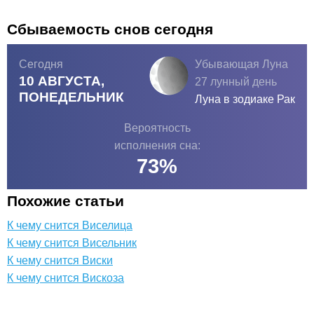
Сбываемость снов сегодня
Сегодня
Убывающая Луна
10 АВГУСТА,
27 лунный день
ПОНЕДЕЛЬНИК
Луна в зодиаке
Рак
Вероятность
исполнения сна:
73
%
Похожие статьи
К чему снится Виселица
К чему снится Висельник
К чему снится Виски
К чему снится Вискоза