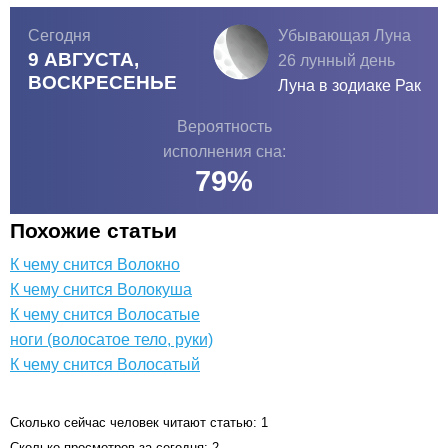
Сегодня
Убывающая Луна
9 АВГУСТА,
26 лунный день
ВОСКРЕСЕНЬЕ
Луна в зодиаке
Рак
Вероятность
исполнения сна:
79
%
Похожие статьи
К чему снится Волокно
К чему снится Волокуша
К чему снится Волосатые
ноги (волосатое тело, руки)
К чему снится Волосатый
Сколько сейчас человек читают статью: 1
Сколько просмотров за сегодня: 2