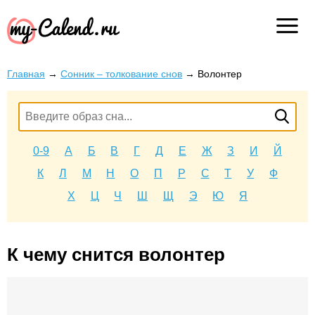
Главная
→
Сонник – толкование снов
→
Волонтер
0-9
А
Б
В
Г
Д
Е
Ж
З
И
Й
К
Л
М
Н
О
П
Р
С
Т
У
Ф
Х
Ц
Ч
Ш
Щ
Э
Ю
Я
К чему снится волонтер