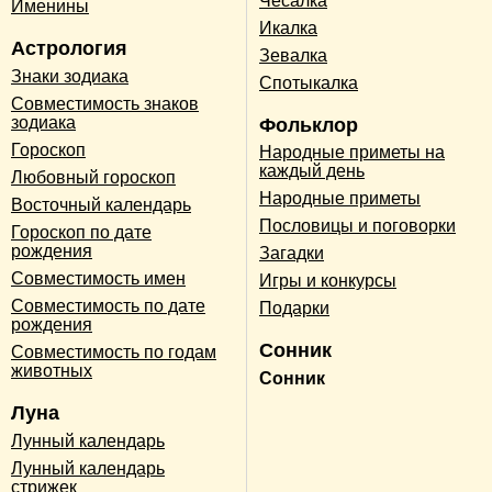
Чесалка
Именины
Икалка
Астрология
Зевалка
Знаки зодиака
Спотыкалка
Совместимость знаков
зодиака
Фольклор
Гороскоп
Народные приметы на
каждый день
Любовный гороскоп
Народные приметы
Восточный календарь
Пословицы и поговорки
Гороскоп по дате
рождения
Загадки
Совместимость имен
Игры и конкурсы
Совместимость по дате
Подарки
рождения
Сонник
Совместимость по годам
животных
Сонник
Луна
Лунный календарь
Лунный календарь
стрижек