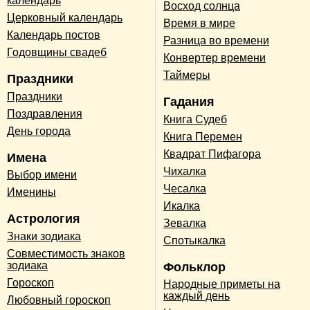
календарь
Восход солнца
Церковный календарь
Время в мире
Календарь постов
Разница во времени
Годовщины свадеб
Конвертер времени
Таймеры
Праздники
Праздники
Гадания
Поздравления
Книга Судеб
День города
Книга Перемен
Квадрат Пифагора
Имена
Чихалка
Выбор имени
Чесалка
Именины
Икалка
Астрология
Зевалка
Знаки зодиака
Спотыкалка
Совместимость знаков
зодиака
Фольклор
Гороскоп
Народные приметы на
каждый день
Любовный гороскоп