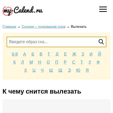
Главная
→
Сонник – толкование снов
→
Вылезать
0-9
А
Б
В
Г
Д
Е
Ж
З
И
Й
К
Л
М
Н
О
П
Р
С
Т
У
Ф
Х
Ц
Ч
Ш
Щ
Э
Ю
Я
К чему снится вылезать