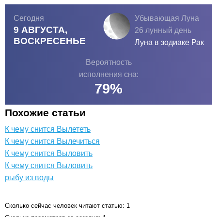
Сегодня
Убывающая Луна
9 АВГУСТА,
26 лунный день
ВОСКРЕСЕНЬЕ
Луна в зодиаке
Рак
Вероятность
исполнения сна:
79
%
Похожие статьи
К чему снится Вылететь
К чему снится Вылечиться
К чему снится Выловить
К чему снится Выловить
рыбу из воды
Сколько сейчас человек читают статью: 1