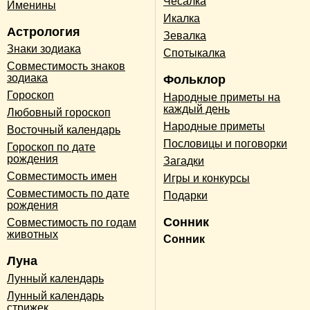
Чесалка
Именины
Икалка
Астрология
Зевалка
Знаки зодиака
Спотыкалка
Совместимость знаков
зодиака
Фольклор
Гороскоп
Народные приметы на
каждый день
Любовный гороскоп
Народные приметы
Восточный календарь
Пословицы и поговорки
Гороскоп по дате
рождения
Загадки
Совместимость имен
Игры и конкурсы
Совместимость по дате
Подарки
рождения
Сонник
Совместимость по годам
животных
Сонник
Луна
Лунный календарь
Лунный календарь
стрижек