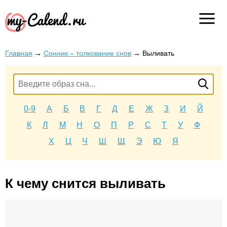
Главная
→
Сонник – толкование снов
→
Выливать
0-9
А
Б
В
Г
Д
Е
Ж
З
И
Й
К
Л
М
Н
О
П
Р
С
Т
У
Ф
Х
Ц
Ч
Ш
Щ
Э
Ю
Я
К чему снится выливать