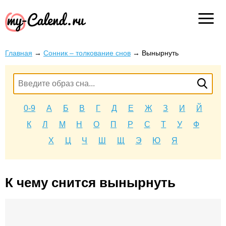
Главная
→
Сонник – толкование снов
→
Вынырнуть
0-9
А
Б
В
Г
Д
Е
Ж
З
И
Й
К
Л
М
Н
О
П
Р
С
Т
У
Ф
Х
Ц
Ч
Ш
Щ
Э
Ю
Я
К чему снится вынырнуть