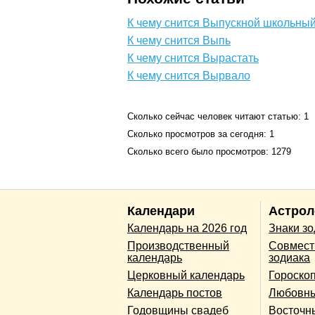
К чему снится Выпускной школьный
К чему снится Выпь
К чему снится Вырастать
К чему снится Вырвало
Сколько сейчас человек читают статью: 1
Сколько просмотров за сегодня: 1
Сколько всего было просмотров: 1279
Календари
Астрол
Календарь на 2026 год
Знаки з
Производственный
Совмест
календарь
зодиака
Церковный календарь
Гороско
Календарь постов
Любовны
Годовщины свадеб
Восточн