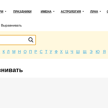
РИ
ПРАЗДНИКИ
ИМЕНА
АСТРОЛОГИЯ
ЛУНА
→
Выравнивать
Й
К
Л
М
Н
О
П
Р
С
Т
У
Ф
Х
Ц
Ч
Ш
Щ
Э
Ю
Я
внивать