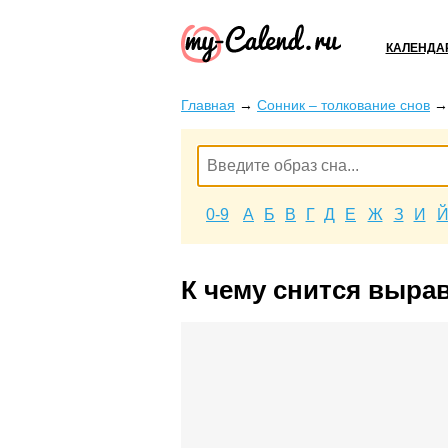
КАЛЕНДА
Главная
→
Сонник – толкование снов
0-9
А
Б
В
Г
Д
Е
Ж
З
И
К чему снится выра