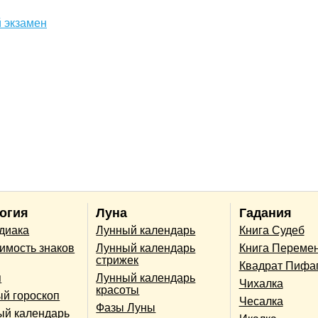
 экзамен
огия
Луна
Гадания
одиака
Лунный календарь
Книга Судеб
имость знаков
Лунный календарь
Книга Переме
стрижек
Квадрат Пифа
п
Лунный календарь
Чихалка
красоты
й гороскоп
Чесалка
Фазы Луны
ый календарь