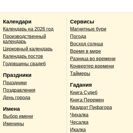
Календари
Сервисы
Календарь на 2026 год
Магнитные бури
Производственный
Погода
календарь
Восход солнца
Церковный календарь
Время в мире
Календарь постов
Разница во времени
Годовщины свадеб
Конвертер времени
Таймеры
Праздники
Праздники
Гадания
Поздравления
Книга Судеб
День города
Книга Перемен
Квадрат Пифагора
Имена
Чихалка
Выбор имени
Чесалка
Именины
Икалка