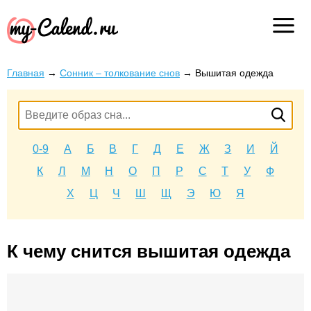
Главная
→
Сонник – толкование снов
→
Вышитая одежда
0-9
А
Б
В
Г
Д
Е
Ж
З
И
Й
К
Л
М
Н
О
П
Р
С
Т
У
Ф
Х
Ц
Ч
Ш
Щ
Э
Ю
Я
К чему снится вышитая одежда