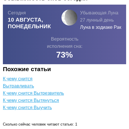
Сегодня
Убывающая Луна
10 АВГУСТА,
27 лунный день
ПОНЕДЕЛЬНИК
Луна в зодиаке
Рак
Вероятность
исполнения сна:
73
%
Похожие статьи
К чему снится
Вытравливать
К чему снится Вытрезвитель
К чему снится Вытянуться
К чему снится Выучить
Сколько сейчас человек читают статью: 1