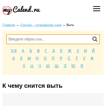
Главная
→
Сонник – толкование снов
→
Выть
0-9
А
Б
В
Г
Д
Е
Ж
З
И
Й
К
Л
М
Н
О
П
Р
С
Т
У
Ф
Х
Ц
Ч
Ш
Щ
Э
Ю
Я
К чему снится выть