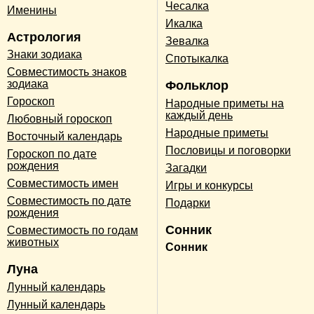
Чесалка
Именины
Икалка
Астрология
Зевалка
Знаки зодиака
Спотыкалка
Совместимость знаков
зодиака
Фольклор
Гороскоп
Народные приметы на
каждый день
Любовный гороскоп
Народные приметы
Восточный календарь
Пословицы и поговорки
Гороскоп по дате
рождения
Загадки
Совместимость имен
Игры и конкурсы
Совместимость по дате
Подарки
рождения
Сонник
Совместимость по годам
животных
Сонник
Луна
Лунный календарь
Лунный календарь