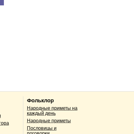
Фольклор
Народные приметы на
каждый день
н
Народные приметы
гора
Пословицы и
поговорки