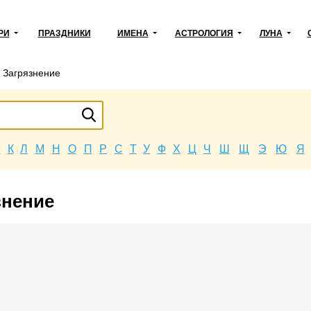
РИ
ПРАЗДНИКИ
ИМЕНА
АСТРОЛОГИЯ
ЛУНА
→
Загрязнение
Й
К
Л
М
Н
О
П
Р
С
Т
У
Ф
Х
Ц
Ч
Ш
Щ
Э
Ю
Я
знение