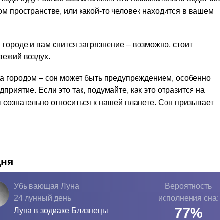
м пространстве, или какой-то человек находится в вашем
 городе и вам снится загрязнение – возможно, стоит
вежий воздух.
за городом – сон может быть предупреждением, особенно
приятие. Если это так, подумайте, как это отразится на
сознательно относиться к нашей планете. Сон призывает
дня
Убывающая Луна
Вероятность
24 лунный день
исполнения сна:
77
%
Луна в зодиаке
Близнецы