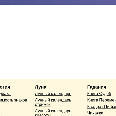
огия
Луна
Гадания
одиака
Лунный календарь
Книга Судеб
имость знаков
Лунный календарь
Книга Переме
стрижек
Квадрат Пифа
п
Лунный календарь
Чихалка
красоты