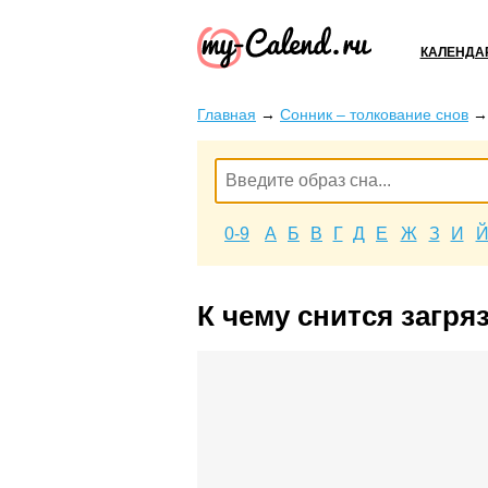
КАЛЕНДА
Главная
→
Сонник – толкование снов
0-9
А
Б
В
Г
Д
Е
Ж
З
И
К чему снится загря