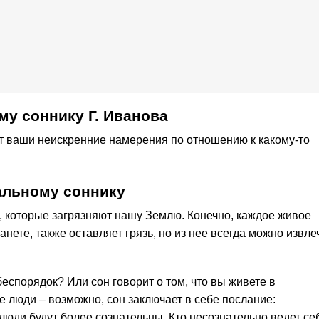
му соннику Г. Иванова
ет ваши неискренние намерения по отношению к какому-то
альному соннику
 которые загрязняют нашу Землю. Конечно, каждое живое
анете, также оставляет грязь, но из нее всегда можно извле
беспорядок? Или сон говорит о том, что вы живете в
е люди – возможно, сон заключает в себе послание:
люди будут более сознательны. Кто несознательно ведет се