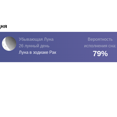
дня
Убывающая Луна
Вероятность
26 лунный день
исполнения сна:
79
%
Луна в зодиаке
Рак