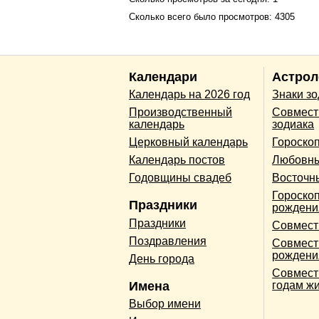
Сколько всего было просмотров: 4305
Календари
Астрол
Календарь на 2026 год
Знаки з
Производственный
Совмест
календарь
зодиака
Церковный календарь
Гороско
Календарь постов
Любовны
Годовщины свадеб
Восточн
Гороскоп
Праздники
рождени
Праздники
Совмест
Поздравления
Совмест
рождени
День города
Совмест
Имена
годам ж
Выбор имени