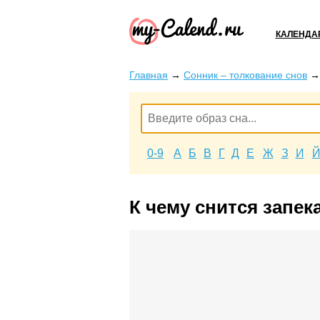
КАЛЕНДА
Главная
→
Сонник – толкование снов
0-9
А
Б
В
Г
Д
Е
Ж
З
И
К чему снится запек