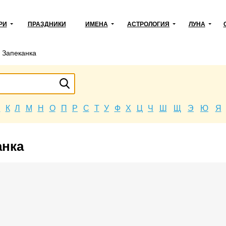
РИ
ПРАЗДНИКИ
ИМЕНА
АСТРОЛОГИЯ
ЛУНА
→
Запеканка
Й
К
Л
М
Н
О
П
Р
С
Т
У
Ф
Х
Ц
Ч
Ш
Щ
Э
Ю
Я
анка