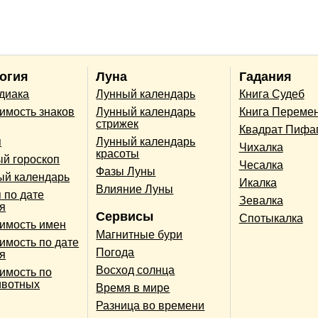
огия
Луна
Гадания
одиака
Лунный календарь
Книга Судеб
имость знаков
Лунный календарь
Книга Переме
стрижек
Квадрат Пифа
п
Лунный календарь
Чихалка
красоты
й гороскоп
Чесалка
Фазы Луны
ый календарь
Икалка
Влияние Луны
 по дате
Зевалка
я
Сервисы
Спотыкалка
имость имен
Магнитные бури
имость по дате
Погода
я
Восход солнца
имость по
ивотных
Время в мире
Разница во времени