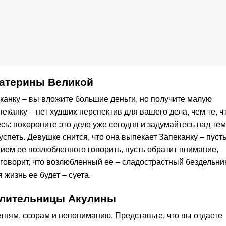
катерины Великой
канку – вы вложите большие деньги, но получите малую
еканку – нет худших перспектив для вашего дела, чем те, ч
сь: похороните это дело уже сегодня и задумайтесь над тем
спеть. Девушке снится, что она выпекает Запеканку – пуст
ием ее возлюбленного говорить, пусть обратит внимание,
н говорит, что возлюбленный ее – сладострастный бездельни
я жизнь ее будет – суета.
елительницы Акулины
тням, ссорам и непониманию. Представьте, что вы отдаете