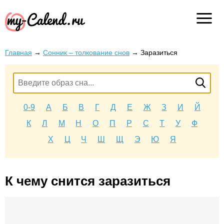
Главная
→
Сонник – толкование снов
→
Заразиться
0-9
А
Б
В
Г
Д
Е
Ж
З
И
Й
К
Л
М
Н
О
П
Р
С
Т
У
Ф
Х
Ц
Ч
Ш
Щ
Э
Ю
Я
К чему снится заразиться