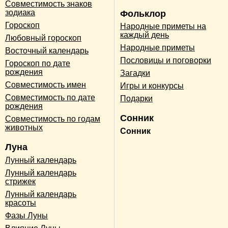
Совместимость знаков
зодиака
Фольклор
Гороскоп
Народные приметы на
каждый день
Любовный гороскоп
Народные приметы
Восточный календарь
Пословицы и поговорки
Гороскоп по дате
рождения
Загадки
Совместимость имен
Игры и конкурсы
Совместимость по дате
Подарки
рождения
Сонник
Совместимость по годам
животных
Сонник
Луна
Лунный календарь
Лунный календарь
стрижек
Лунный календарь
красоты
Фазы Луны