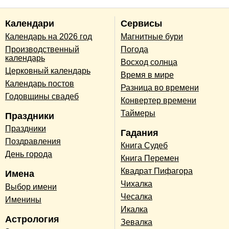
Календари
Сервисы
Календарь на 2026 год
Магнитные бури
Производственный
Погода
календарь
Восход солнца
Церковный календарь
Время в мире
Календарь постов
Разница во времени
Годовщины свадеб
Конвертер времени
Таймеры
Праздники
Праздники
Гадания
Поздравления
Книга Судеб
День города
Книга Перемен
Квадрат Пифагора
Имена
Чихалка
Выбор имени
Чесалка
Именины
Икалка
Астрология
Зевалка