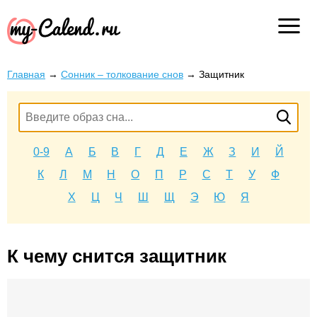
Главная
→
Сонник – толкование снов
→
Защитник
0-9
А
Б
В
Г
Д
Е
Ж
З
И
Й
К
Л
М
Н
О
П
Р
С
Т
У
Ф
Х
Ц
Ч
Ш
Щ
Э
Ю
Я
К чему снится защитник