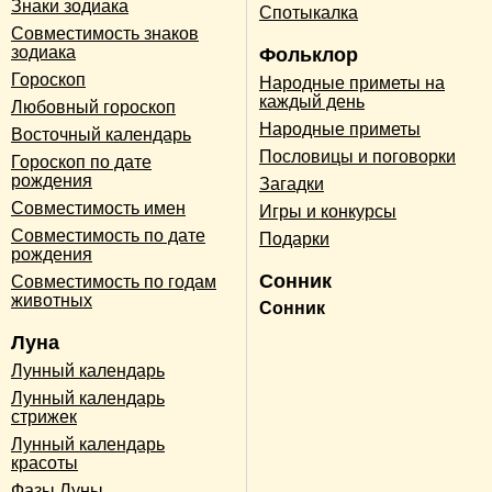
Знаки зодиака
Спотыкалка
Совместимость знаков
зодиака
Фольклор
Гороскоп
Народные приметы на
каждый день
Любовный гороскоп
Народные приметы
Восточный календарь
Пословицы и поговорки
Гороскоп по дате
рождения
Загадки
Совместимость имен
Игры и конкурсы
Совместимость по дате
Подарки
рождения
Сонник
Совместимость по годам
животных
Сонник
Луна
Лунный календарь
Лунный календарь
стрижек
Лунный календарь
красоты
Фазы Луны