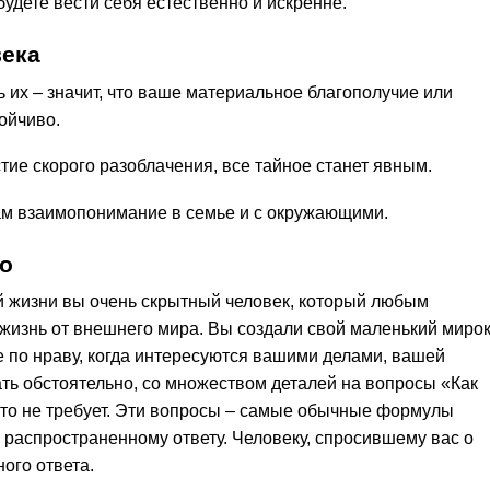
удете вести себя естественно и искренне.
века
 их – значит, что ваше материальное благополучие или
ойчиво.
ие скорого разоблачения, все тайное станет явным.
ам взаимопонимание в семье и с окружающими.
о
й жизни вы очень скрытный человек, который любым
 жизнь от внешнего мира. Вы создали свой маленький миро
е по нраву, когда интересуются вашими делами, вашей
ать обстоятельно, со множеством деталей на вопросы «Как
икто не требует. Эти вопросы – самые обычные формулы
 распространенному ответу. Человеку, спросившему вас о
ого ответа.