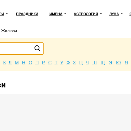
РИ
ПРАЗДНИКИ
ИМЕНА
АСТРОЛОГИЯ
ЛУНА
→
Жалюзи
Й
К
Л
М
Н
О
П
Р
С
Т
У
Ф
Х
Ц
Ч
Ш
Щ
Э
Ю
Я
зи