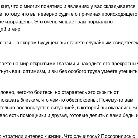
чает, что о многих понятиях и явлениях у вас складывается
е потому, что вы неверно судите о причинах происходящего
кже извращены. Это очень мешает вам нормально
ей и мир.
жалюзи – в скором будущем вы станете случайным свидетеле
раете на мир открытыми глазами и находите его прекрасны
нуть ваш оптимизм, и вы без особого труда умеете утешить
ловно, чего-то боитесь, но стараетесь это скрыть от
показать близким, что чем-то обеспокоены. Почему-то вам
тельно воспользуется ситуацией, в которой вы оказались В
 вас есть помощники и друзья, готовые делить с вами беды 
утратили интерес к жизни. Что случилось? Поссорились с