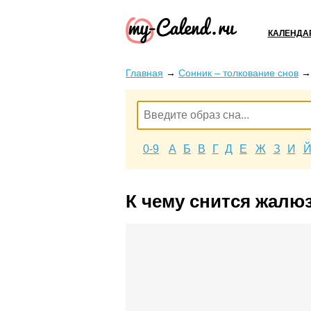
КАЛЕНДА
Главная
→
Сонник – толкование снов
0-9
А
Б
В
Г
Д
Е
Ж
З
И
К чему снится жалю