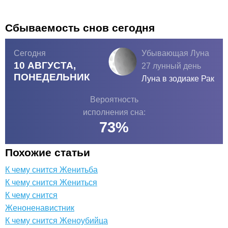
Сбываемость снов сегодня
Сегодня
Убывающая Луна
10 АВГУСТА,
27 лунный день
ПОНЕДЕЛЬНИК
Луна в зодиаке
Рак
Вероятность
исполнения сна:
73
%
Похожие статьи
К чему снится Женитьба
К чему снится Жениться
К чему снится
Женоненавистник
К чему снится Женоубийца