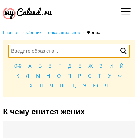
Главная
→
Сонник – толкование снов
→
Жених
0-9
А
Б
В
Г
Д
Е
Ж
З
И
Й
К
Л
М
Н
О
П
Р
С
Т
У
Ф
Х
Ц
Ч
Ш
Щ
Э
Ю
Я
К чему снится жених