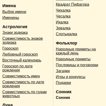
Квадрат Пифагора
Имена
Чихалка
Выбор имени
Чесалка
Именины
Икалка
Астрология
Зевалка
Знаки зодиака
Спотыкалка
Совместимость знаков
зодиака
Фольклор
Гороскоп
Народные приметы на
каждый день
Любовный гороскоп
Народные приметы
Восточный календарь
Пословицы и поговорки
Гороскоп по дате
рождения
Загадки
Совместимость имен
Игры и конкурсы
Совместимость по дате
Подарки
рождения
Сонник
Совместимость по годам
животных
Сонник
Луна