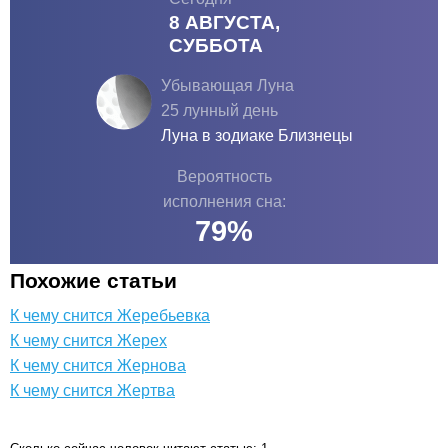
8 АВГУСТА,
СУББОТА
Убывающая Луна
25 лунный день
Луна в зодиаке
Близнецы
Вероятность
исполнения сна:
79
%
Похожие статьи
К чему снится Жеребьевка
К чему снится Жерех
К чему снится Жернова
К чему снится Жертва