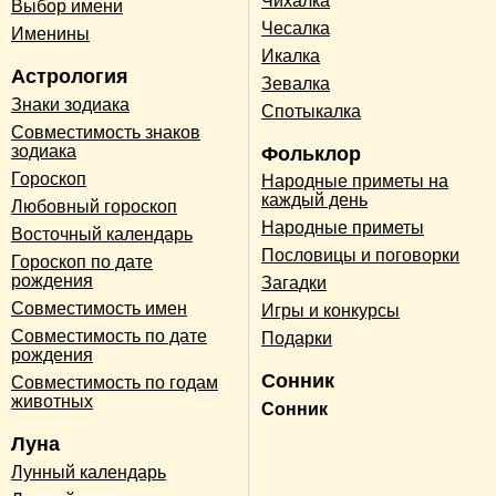
Чихалка
Выбор имени
Чесалка
Именины
Икалка
Астрология
Зевалка
Знаки зодиака
Спотыкалка
Совместимость знаков
зодиака
Фольклор
Гороскоп
Народные приметы на
каждый день
Любовный гороскоп
Народные приметы
Восточный календарь
Пословицы и поговорки
Гороскоп по дате
рождения
Загадки
Совместимость имен
Игры и конкурсы
Совместимость по дате
Подарки
рождения
Сонник
Совместимость по годам
животных
Сонник
Луна
Лунный календарь