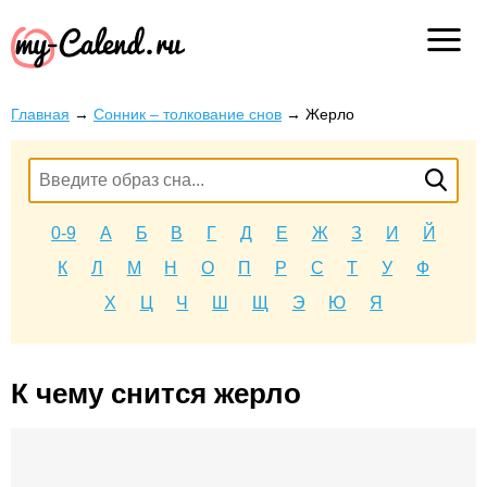
Главная
→
Сонник – толкование снов
→
Жерло
0-9
А
Б
В
Г
Д
Е
Ж
З
И
Й
К
Л
М
Н
О
П
Р
С
Т
У
Ф
Х
Ц
Ч
Ш
Щ
Э
Ю
Я
К чему снится жерло