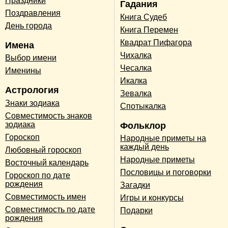
Праздники
Гадания
Поздравления
Книга Судеб
День города
Книга Перемен
Квадрат Пифагора
Имена
Чихалка
Выбор имени
Чесалка
Именины
Икалка
Астрология
Зевалка
Знаки зодиака
Спотыкалка
Совместимость знаков
зодиака
Фольклор
Гороскоп
Народные приметы на
каждый день
Любовный гороскоп
Народные приметы
Восточный календарь
Пословицы и поговорки
Гороскоп по дате
рождения
Загадки
Совместимость имен
Игры и конкурсы
Совместимость по дате
Подарки
рождения