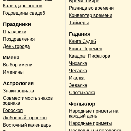
Время в мире
Календарь постов
Разница во времени
Годовщины свадеб
Конвертер времени
Таймеры
Праздники
Праздники
Гадания
Поздравления
Книга Судеб
День города
Книга Перемен
Квадрат Пифагора
Имена
Чихалка
Выбор имени
Чесалка
Именины
Икалка
Астрология
Зевалка
Знаки зодиака
Спотыкалка
Совместимость знаков
зодиака
Фольклор
Гороскоп
Народные приметы на
каждый день
Любовный гороскоп
Народные приметы
Восточный календарь
Пословицы и поговорки