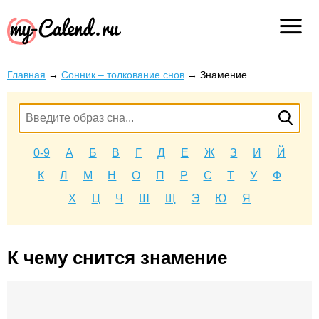
Главная
→
Сонник – толкование снов
→
Знамение
0-9
А
Б
В
Г
Д
Е
Ж
З
И
Й
К
Л
М
Н
О
П
Р
С
Т
У
Ф
Х
Ц
Ч
Ш
Щ
Э
Ю
Я
К чему снится знамение