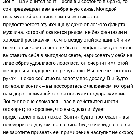
Зонт – Вам снится зонт – если вы состоите в браке, то
сон предвещает вам внебрачную связь. Молодой
незамужней женщине снится зонтик – сон
предостерегает эту женщину даже от легкого флирта;
мужчина, который окажется рядом, не без фантазии и
хороший рассказчик; то, что между этой женщиной и им
было, он исказит, а чего не было – дофантазирует; чтобы
выставить себя в выгодном свете, нарисовать у себя на
лице образ удачливого ловеласа, он очернит имя этой
женщины и подорвет ее репутацию. Вы несете зонтик в
руках – некое событие вызовет у вас досаду. Вы будто
потеряли зонтик – вы поссоритесь с человеком, который
вам дорог; причиной ссоры послужит недоразумение.
Зонтик во сне сломался – вас в действительности
оговорят; то хорошее, что вы сделали, будет
представлено как плохое. Зонтик будто протекает – вы
повздорите с другом; ваша вина будет очевидна, но вы
не захотите признать ее; примирение наступит не скоро;