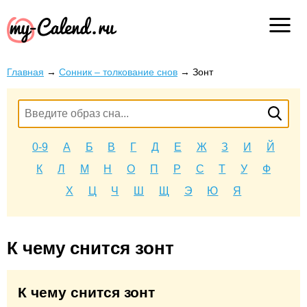
Главная
→
Сонник – толкование снов
→
Зонт
0-9
А
Б
В
Г
Д
Е
Ж
З
И
Й
К
Л
М
Н
О
П
Р
С
Т
У
Ф
Х
Ц
Ч
Ш
Щ
Э
Ю
Я
К чему снится зонт
К чему снится зонт