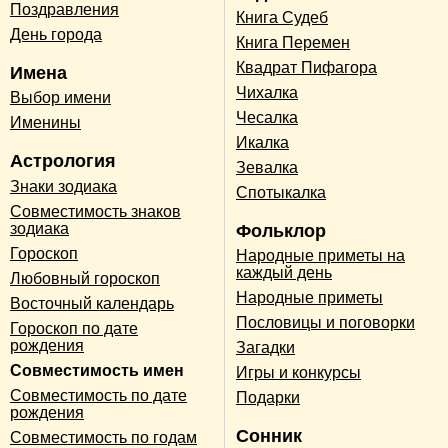
Поздравления
Книга Судеб
День города
Книга Перемен
Квадрат Пифагора
Имена
Чихалка
Выбор имени
Чесалка
Именины
Икалка
Астрология
Зевалка
Знаки зодиака
Спотыкалка
Совместимость знаков
зодиака
Фольклор
Гороскоп
Народные приметы на
каждый день
Любовный гороскоп
Народные приметы
Восточный календарь
Пословицы и поговорки
Гороскоп по дате
рождения
Загадки
Совместимость имен
Игры и конкурсы
Совместимость по дате
Подарки
рождения
Сонник
Совместимость по годам