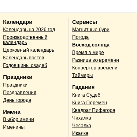
Календари
Сервисы
Календарь на 2026 год
Магнитные бури
Производственный
Погода
календарь
Восход солнца
Церковный календарь
Время в мире
Календарь постов
Разница во времени
Годовщины свадеб
Конвертер времени
Таймеры
Праздники
Праздники
Гадания
Поздравления
Книга Судеб
День города
Книга Перемен
Квадрат Пифагора
Имена
Чихалка
Выбор имени
Чесалка
Именины
Икалка