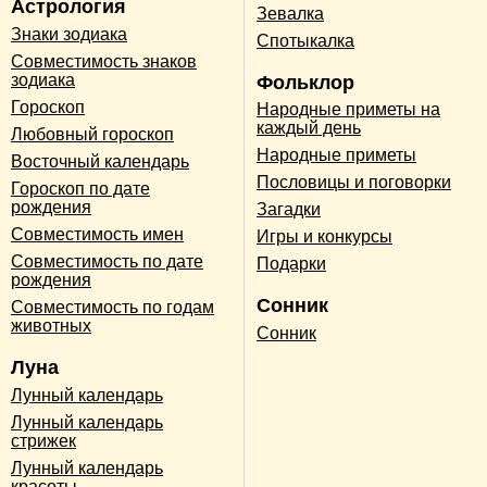
Астрология
Зевалка
Знаки зодиака
Спотыкалка
Совместимость знаков
зодиака
Фольклор
Гороскоп
Народные приметы на
каждый день
Любовный гороскоп
Народные приметы
Восточный календарь
Пословицы и поговорки
Гороскоп по дате
рождения
Загадки
Совместимость имен
Игры и конкурсы
Совместимость по дате
Подарки
рождения
Сонник
Совместимость по годам
животных
Сонник
Луна
Лунный календарь
Лунный календарь
стрижек
Лунный календарь
красоты