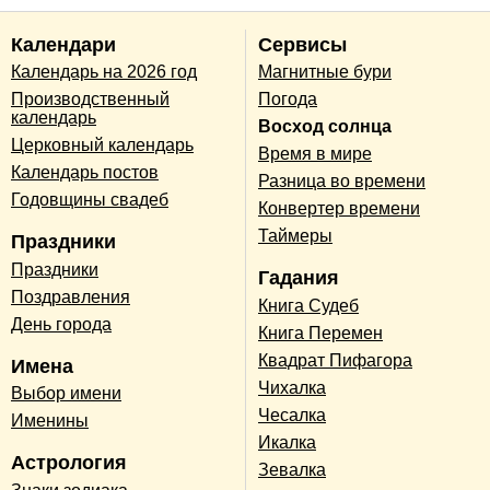
Календари
Сервисы
Календарь на 2026 год
Магнитные бури
Производственный
Погода
календарь
Восход солнца
Церковный календарь
Время в мире
Календарь постов
Разница во времени
Годовщины свадеб
Конвертер времени
Таймеры
Праздники
Праздники
Гадания
Поздравления
Книга Судеб
День города
Книга Перемен
Квадрат Пифагора
Имена
Чихалка
Выбор имени
Чесалка
Именины
Икалка
Астрология
Зевалка