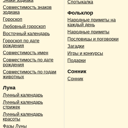
Знаки зодиака
Спотыкалка
Совместимость знаков
зодиака
Фольклор
Гороскоп
Народные приметы на
каждый день
Любовный гороскоп
Народные приметы
Восточный календарь
Пословицы и поговорки
Гороскоп по дате
рождения
Загадки
Совместимость имен
Игры и конкурсы
Совместимость по дате
Подарки
рождения
Сонник
Совместимость по годам
животных
Сонник
Луна
Лунный календарь
Лунный календарь
стрижек
Лунный календарь
красоты
Фазы Луны