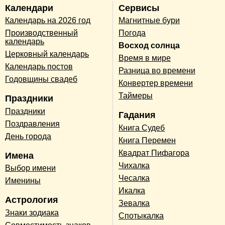
Календари
Сервисы
Календарь на 2026 год
Магнитные бури
Производственный
Погода
календарь
Восход солнца
Церковный календарь
Время в мире
Календарь постов
Разница во времени
Годовщины свадеб
Конвертер времени
Таймеры
Праздники
Праздники
Гадания
Поздравления
Книга Судеб
День города
Книга Перемен
Квадрат Пифагора
Имена
Чихалка
Выбор имени
Чесалка
Именины
Икалка
Астрология
Зевалка
Знаки зодиака
Спотыкалка