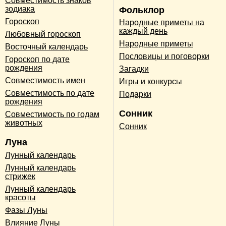
Совместимость знаков
зодиака
Фольклор
Гороскоп
Народные приметы на
каждый день
Любовный гороскоп
Народные приметы
Восточный календарь
Пословицы и поговорки
Гороскоп по дате
рождения
Загадки
Совместимость имен
Игры и конкурсы
Совместимость по дате
Подарки
рождения
Сонник
Совместимость по годам
животных
Сонник
Луна
Лунный календарь
Лунный календарь
стрижек
Лунный календарь
красоты
Фазы Луны
Влияние Луны