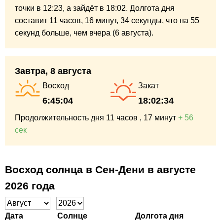
точки в 12:23,
а зайдёт в 18:02.
Долгота дня
составит
11 часов,
16 минут,
34 секунды,
что на
55
секунд
больше,
чем вчера (6 августа).
Завтра, 8 августа
Восход
Закат
6:45:04
18:02:34
Продолжительность дня
11 часов
, 17 минут
+
56
сек
Восход солнца в Сен-Дени в августе
2026 года
Дата
Солнце
Долгота дня