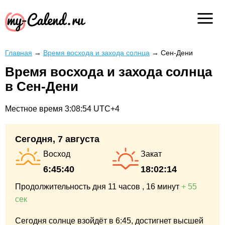
Главная
→
Время восхода и захода солнца
→
Сен-Дени
Время восхода и захода солнца
в Сен-Дени
Местное время
3:08:54
UTC+4
Сегодня, 7 августа
Восход
Закат
6:45:40
18:02:14
Продолжительность дня
11 часов
, 16 минут
+
55
сек
Сегодня солнце взойдёт в 6:45,
достигнет высшей