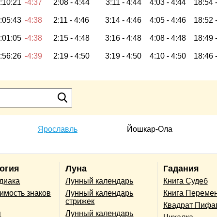
:10:21
-4:37
2:08 -
4:44
3:11 -
4:44
4:03 -
4:44
18:54 
:05:43
-4:38
2:11 -
4:46
3:14 -
4:46
4:05 -
4:46
18:52 
:01:05
-4:38
2:15 -
4:48
3:16 -
4:48
4:08 -
4:48
18:49 
:56:26
-4:39
2:19 -
4:50
3:19 -
4:50
4:10 -
4:50
18:46 
Ярославль
Йошкар-Ола
огия
Луна
Гадания
одиака
Лунный календарь
Книга Судеб
имость знаков
Лунный календарь
Книга Переме
стрижек
Квадрат Пифа
п
Лунный календарь