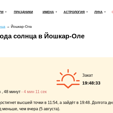
РИ
ПРАЗДНИКИ
ИМЕНА
АСТРОЛОГИЯ
ЛУНА
нца
→
Йошкар-Ола
хода солнца в Йошкар-Оле
Закат
19:48:33
в
, 48 минут
-
4 мин
11 сек
остигнет высшей точки в 11:54,
а зайдёт в 19:48.
Долгота дн
нд
меньше,
чем вчера (5 августа).