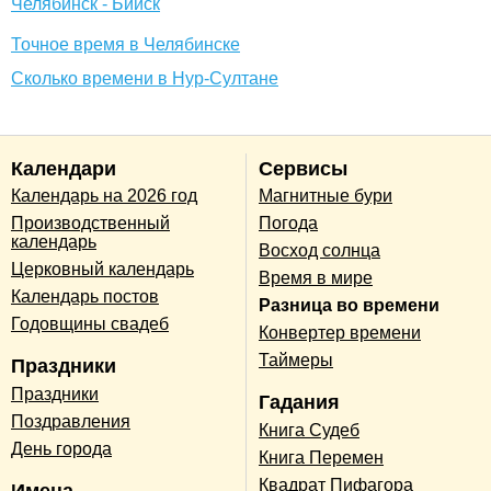
Челябинск - Бийск
Точное время в Челябинске
Сколько времени в Нур-Султане
Календари
Сервисы
Календарь на 2026 год
Магнитные бури
Производственный
Погода
календарь
Восход солнца
Церковный календарь
Время в мире
Календарь постов
Разница во времени
Годовщины свадеб
Конвертер времени
Таймеры
Праздники
Праздники
Гадания
Поздравления
Книга Судеб
День города
Книга Перемен
Квадрат Пифагора
Имена