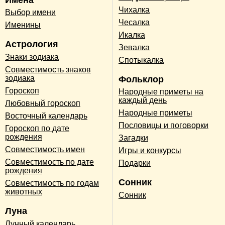
Чихалка
Выбор имени
Чесалка
Именины
Икалка
Астрология
Зевалка
Знаки зодиака
Спотыкалка
Совместимость знаков
зодиака
Фольклор
Гороскоп
Народные приметы на
каждый день
Любовный гороскоп
Народные приметы
Восточный календарь
Пословицы и поговорки
Гороскоп по дате
рождения
Загадки
Совместимость имен
Игры и конкурсы
Совместимость по дате
Подарки
рождения
Сонник
Совместимость по годам
животных
Сонник
Луна
Лунный календарь