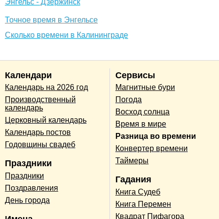
Энгельс - Дзержинск
Точное время в Энгельсе
Сколько времени в Калининграде
Календари
Сервисы
Календарь на 2026 год
Магнитные бури
Производственный
Погода
календарь
Восход солнца
Церковный календарь
Время в мире
Календарь постов
Разница во времени
Годовщины свадеб
Конвертер времени
Таймеры
Праздники
Праздники
Гадания
Поздравления
Книга Судеб
День города
Книга Перемен
Квадрат Пифагора
Имена