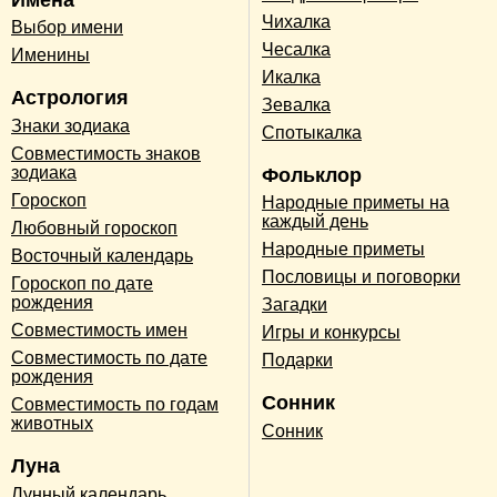
Чихалка
Выбор имени
Чесалка
Именины
Икалка
Астрология
Зевалка
Знаки зодиака
Спотыкалка
Совместимость знаков
зодиака
Фольклор
Гороскоп
Народные приметы на
каждый день
Любовный гороскоп
Народные приметы
Восточный календарь
Пословицы и поговорки
Гороскоп по дате
рождения
Загадки
Совместимость имен
Игры и конкурсы
Совместимость по дате
Подарки
рождения
Сонник
Совместимость по годам
животных
Сонник
Луна
Лунный календарь