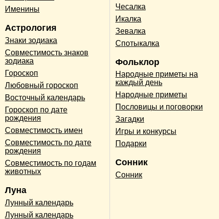
Чесалка
Именины
Икалка
Астрология
Зевалка
Знаки зодиака
Спотыкалка
Совместимость знаков
зодиака
Фольклор
Гороскоп
Народные приметы на
каждый день
Любовный гороскоп
Народные приметы
Восточный календарь
Пословицы и поговорки
Гороскоп по дате
рождения
Загадки
Совместимость имен
Игры и конкурсы
Совместимость по дате
Подарки
рождения
Сонник
Совместимость по годам
животных
Сонник
Луна
Лунный календарь
Лунный календарь